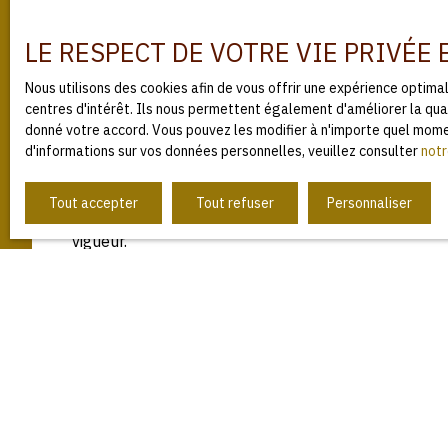
contenu de ces sites.
LE RESPECT DE VOTRE VIE PRIVÉE
Force majeure
Nous utilisons des cookies afin de vous offrir une expérience optim
centres d'intérêt. Ils nous permettent également d'améliorer la qual
La responsabilité de l’éditeur du site ne pourra êt
donné votre accord. Vous pouvez les modifier à n'importe quel moment
d'informations sur vos données personnelles, veuillez consulter
notr
Modifications des mentions lé
Tout accepter
Tout refuser
Personnaliser
L’éditeur se réserve le droit de modifier, librement 
vigueur.
Loi applicable
Le site bapimmo.fr est régi par la loi française.