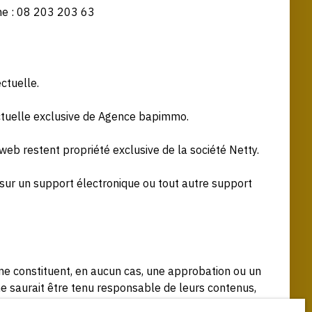
ne : 08 203 203 63
ectuelle.
lectuelle exclusive de Agence bapimmo.
web restent propriété exclusive de la société Netty.
e sur un support électronique ou tout autre support
s ne constituent, en aucun cas, une approbation ou un
 ne saurait être tenu responsable de leurs contenus,
antit pas la qualité permanente et continue du