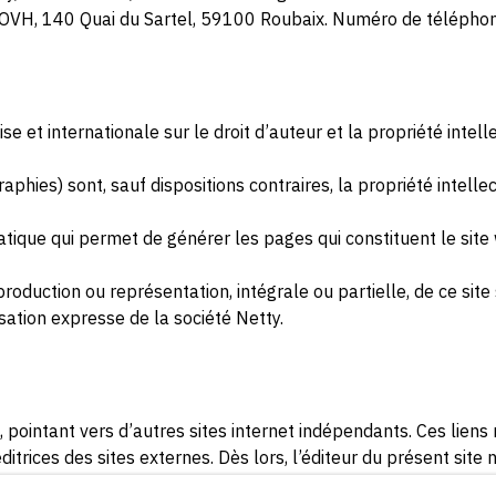
té OVH, 140 Quai du Sartel, 59100 Roubaix. Numéro de télépho
se et internationale sur le droit d’auteur et la propriété intell
aphies) sont, sauf dispositions contraires, la propriété intel
tique qui permet de générer les pages qui constituent le site 
production ou représentation, intégrale ou partielle, de ce sit
isation expresse de la société Netty.
, pointant vers d’autres sites internet indépendants. Ces lien
trices des sites externes. Dès lors, l’éditeur du présent site
 services présentés. En outre, l’éditeur du présent site ne gar