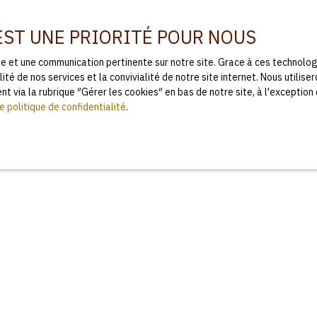
 EST UNE PRIORITÉ POUR NOUS
ale et une communication pertinente sur notre site. Grace à ces technol
ité de nos services et la convivialité de notre site internet. Nous utili
re engagée en cas de force majeure ou de faits indépendants de
 via la rubrique ″Gérer les cookies″ en bas de notre site, à l'exception
e politique de confidentialité
.
gales
et à tout moment, les mentions légales du site. L’utilisation du