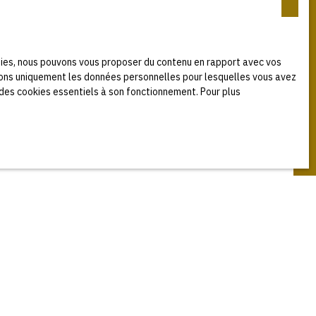
ogies, nous pouvons vous proposer du contenu en rapport avec vos
serons uniquement les données personnelles pour lesquelles vous avez
 sa volonté.
 des cookies essentiels à son fonctionnement. Pour plus
 site constitue l’acceptation des mentions légales en