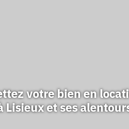
ttez votre bien en locat
à Lisieux et ses alentour