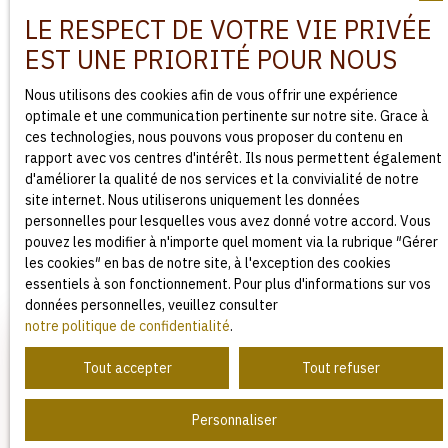
mesure
. À chaque étape, nous vous tenons informé(e)
LE RESPECT DE VOTRE VIE PRIVÉE
et vous guidons jusqu’à la signature de l’acte
EST UNE PRIORITÉ POUR NOUS
authentique.
Confier la vente de votre bien
à notre
agence
Nous utilisons des cookies afin de vous offrir une expérience
immobilière à Lisieux
, c’est bénéficier d’un
optimale et une communication pertinente sur notre site. Grace à
accompagnement personnalisé, humain et rigoureux.
ces technologies, nous pouvons vous proposer du contenu en
rapport avec vos centres d'intérêt. Ils nous permettent également
d'améliorer la qualité de nos services et la convivialité de notre
site internet. Nous utiliserons uniquement les données
Contactez-nous
personnelles pour lesquelles vous avez donné votre accord. Vous
pouvez les modifier à n'importe quel moment via la rubrique ″Gérer
les cookies″ en bas de notre site, à l'exception des cookies
essentiels à son fonctionnement. Pour plus d'informations sur vos
données personnelles, veuillez consulter
notre politique de confidentialité
.
Tout accepter
Tout refuser
Personnaliser