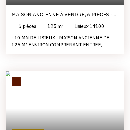
MAISON ANCIENNE À VENDRE, 6 PIÈCES -
LISIEUX 14100
6
pièces
125
m²
Lisieux 14100
- 10 MN DE LISIEUX - MAISON ANCIENNE DE
125 M² ENVIRON COMPRENANT ENTREE,
CUISINE OUVERTE SUR SEJOUR, SALON AVEC
CHEMINEE, SDD, SDB, WC; A L'ETAGE : PALIER 4
GRANDES CHAMBRES, WC. GRENIER, CAVES LE
TOUT SUR UN TERRAIN DE 800 M² ENVIRONS