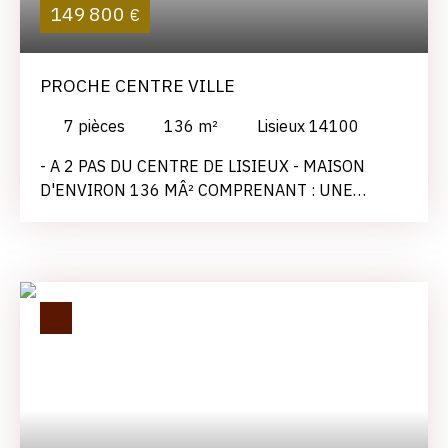
149 800
€
PROCHE CENTRE VILLE
7
pièces
136
m²
Lisieux 14100
- A 2 PAS DU CENTRE DE LISIEUX - MAISON
D'ENVIRON 136 MÂ² COMPRENANT : UNE
ENTREE, UNE SALLE A MANGER, UN SALON, UNE
CUISINE AMENAGEE ET UN WC. AU 1 ER : UN
PALIER DESSERVANT 3 CHAMBRES, UNE SALLE
DE BAIN AVEC WC. AU 2 EME : UN PALLIER
DESSERVANT 2 CHAMBRES ET UNE SALLE DE
DOUCHE AVEC WC. LE TOUT SUR UN TERRAIN
CLOS DE 299 MÂ² AVEC UN GARAGE. LES
INFORMATIONS SUR LES RISQUES AUXQUELS CE
BIEN EST EXPOSE SONT DISPONIBLE SUR LE
SITE GEORISQUES : WWW. GEORISQUES. GOUV.