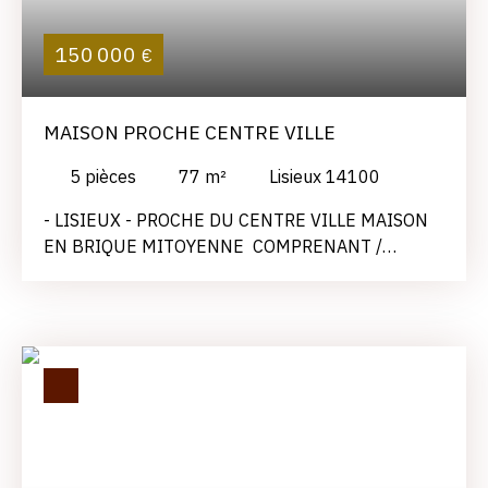
FR
150 000
€
MAISON PROCHE CENTRE VILLE
5
pièces
77
m²
Lisieux 14100
- LISIEUX - PROCHE DU CENTRE VILLE MAISON
EN BRIQUE MITOYENNE COMPRENANT /
ENTREE AVEC PLACARD, SEJOUR DOUBLE,
CUISINE, CHAMBRE, SDD, WC. A L'ETAGE : PALIER,
2 CHAMBRES; TERRASSE JARDIN DE 237 M²