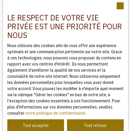
garage, une cave, atelier, buanderie, jardin privatif.
LE RESPECT DE VOTRE VIE
PRIVÉE EST UNE PRIORITÉ POUR
NOUS
163 000
Nous utilisons des cookies afin de vous offrir une expérience
€
optimale et une communication pertinente sur notre site. Grace
à ces technologies, nous pouvons vous proposer du contenu en
rapport avec vos centres d'intérêt. Ils nous permettent
MAISON ANCIENNE À VENDRE, 5 PIÈCES -
également d'améliorer la qualité de nos services et la
LIVAROT-PAYS-D'AUGE 14140
convivialité de notre site internet. Nous utiliserons uniquement
5
pièces
113
m²
les données personnelles pour lesquelles vous avez donné
votre accord. Vous pouvez les modifier à n'importe quel moment
Livarot-Pays-d'Auge 14140
via la rubrique ″Gérer les cookies″ en bas de notre site, à
l'exception des cookies essentiels à son fonctionnement. Pour
- 10 KM DE LIVAROT - DANS UN BOURG MAISON
plus d'informations sur vos données personnelles, veuillez
DE 113 M² COMPRENANT : ENTREE, CUISINE AE,
consulter
notre politique de confidentialité
.
SEJOUR, CHAMBRE, SDD, WC A L'ETAGE : PALIER,
3 CHAMBRES, SDB, WC LE TOUT SUR UN
Tout accepter
Tout refuser
TERRAIN DE 235 M²