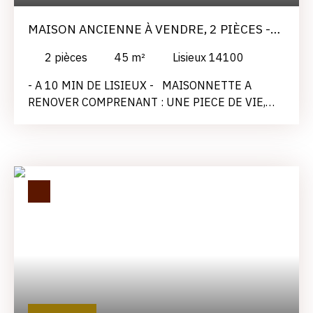
MAISON ANCIENNE À VENDRE, 2 PIÈCES -
LISIEUX 14100
2
pièces
45
m²
Lisieux 14100
- A 10 MIN DE LISIEUX - MAISONNETTE A
RENOVER COMPRENANT : UNE PIECE DE VIE,
COIN CUISINE, UNE PIECE D'EAU, UN GARAGE,
ATELIER, UNE PETITE DEPENDANCE EN
COLOMBAGE EN RUINE. TERRAIN DE 1 ha 18 a
ENVIRON. VUE DEGAGEE