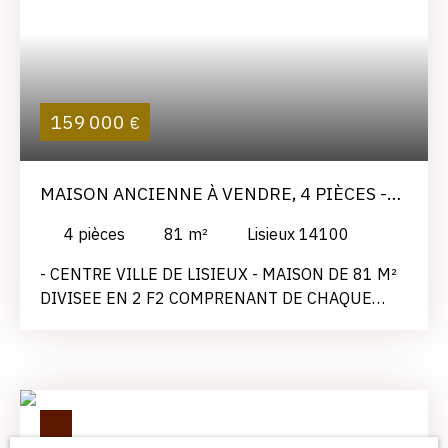
159 000
€
MAISON ANCIENNE À VENDRE, 4 PIÈCES -
LISIEUX 14100
4
pièces
81
m²
Lisieux 14100
- CENTRE VILLE DE LISIEUX - MAISON DE 81 M²
DIVISEE EN 2 F2 COMPRENANT DE CHAQUE
COTE: UNE ENTREE, UNE CUISINE AMENAGEE,
UN SEJOUR, UNE CHAMBRE, UNE SALLE DE
DOUCHE ET UN WC. AU REZ DE CHAUSSEE : UN
GARAGE, UNE CAVE, UN ATELIER, UNE
BUANDERIE. LE TOUT AVEC UN JARDIN
PRIVATIF DE 135 M². au rez de chaussée un