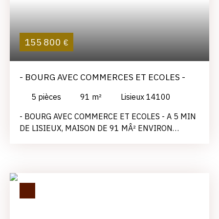
155 800
€
- BOURG AVEC COMMERCES ET ECOLES -
5
pièces
91
m²
Lisieux 14100
- BOURG AVEC COMMERCE ET ECOLES - A 5 MIN
DE LISIEUX, MAISON DE 91 MÂ² ENVIRON
COMPRENANT : AU RDC : UNE CUISINE
AMENAGEE ET EQUIPEE, UN SEJOUR AVEC PÃ–
ELE A GRANULES, UNE SALLE DE DOUCHE ET UN
WC. AU 1 ER : 4 CHAMBRES AU 2 EME : UN
GRENIER AMENAGEABLE. LE TOUT SUR UN
TERRAIN CLOS DE 425 MÂ² AVEC 2 CAVES ET
DES BATIMENTS.