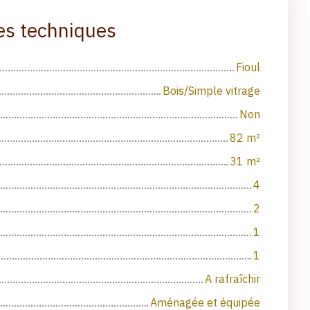
es techniques
Fioul
Bois/Simple vitrage
Non
82
m²
31
m²
4
2
1
1
A rafraîchir
Aménagée et équipée