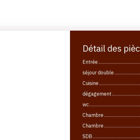
Détail des piè
Entrée
séjour double
Cuisine
dégagement
wc
Chambre
Chambre
SDB