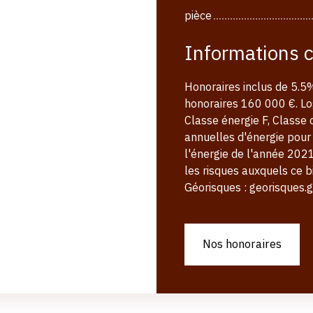
pièce
Informations 
Honoraires inclus de 5.5%
honoraires 160 000 €. L
Classe énergie F, Class
annuelles d'énergie pour 
l'énergie de l'année 2021
les risques auxquels ce b
Géorisques : georisques.go
Nos honoraires