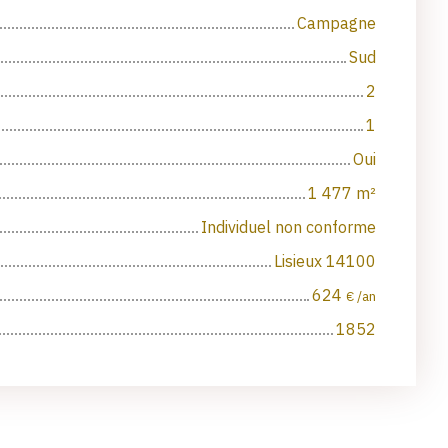
Campagne
Sud
2
1
Oui
1 477
m²
Individuel non conforme
Lisieux 14100
624
€ /an
1852