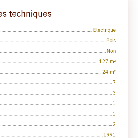
es techniques
Electrique
Bois
Non
127
m²
24
m²
7
3
1
1
2
1991