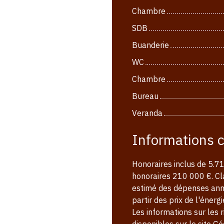
Chambre
SDB
Buanderie
WC
Chambre
Bureau
Veranda
Informations 
Honoraires inclus de 5.71
honoraires 210 000 €. Cl
estimé des dépenses annu
partir des prix de l'éner
Les informations sur les 
disponibles sur le site Gé