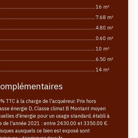
16 m²
7.68 m²
4.80 m²
0.60 m²
10 m²
6.50 m²
14 m²
complémentaires
% TTC à la charge de l'acquéreur. Prix hors
asse énergie D, Classe climat B Montant moyen
elles d'énergie pour un usage standard, établi à
gie de l'année 2021 : entre 2430.00 et 3350.00 €.
risques auxquels ce bien est exposé sont
orisques : georisques.gouv.fr.